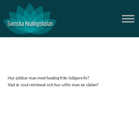
Om oss
Blogg
Podd
Logga in
Skapa gratis konto
Butik Ametist
Hur jobbar man med healing från tidigare liv?
Vad är soul retriewal och hur utför man en sådan?