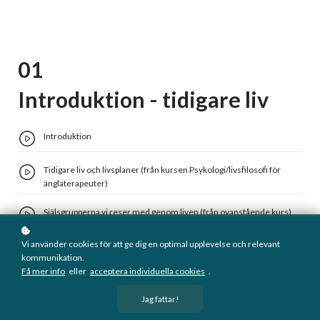
01
Introduktion - tidigare liv
Introduktion
Tidigare liv och livsplaner (från kursen Psykologi/livsfilosofi för
änglaterapeuter)
Själsgrupperna vi reser med genom liven (från ovanstående kurs)
Vi använder cookies för att ge dig en optimal upplevelse och relevant
Karma, livsläxor etc
kommunikation.
Få mer info
eller
acceptera individuella cookies
.
Tidigare liv-healing, exempel
Jag fattar!
Själsfränder & tvillingsjälar - intervju med Peter Carlson från