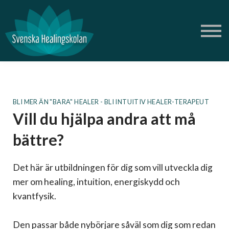
Om oss
Blogg
Podd
Logga in
Skapa gratis konto
Butik Ametist
BLI MER ÄN "BARA" HEALER - BLI INTUITIV HEALER-TERAPEUT
Vill du hjälpa andra att må
bättre?
Det här är utbildningen för dig som vill utveckla dig
mer om healing, intuition, energiskydd och
kvantfysik.
Den passar både nybörjare såväl som dig som redan