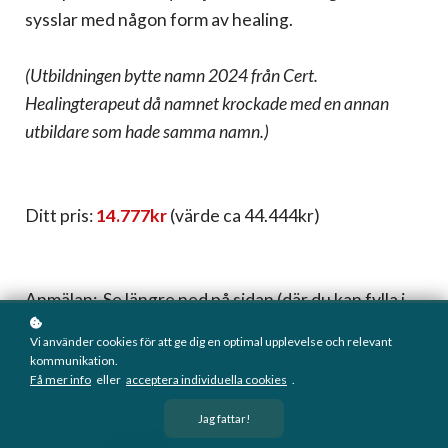
sysslar med någon form av healing.
(Utbildningen bytte namn 2024 från Cert.
Healingterapeut då namnet krockade med en annan
utbildare som hade samma namn.)
Ditt pris:
14.777kr
(värde ca 44.444kr)
Anmälan: Se längre ned på sidan (där du kan fylla i
namn/mail eller logga in, samt välja betalsätt).
Vi använder cookies för att ge dig en optimal upplevelse och relevant
kommunikation.
Få mer info
eller
acceptera individuella cookies
.
Jag fattar!