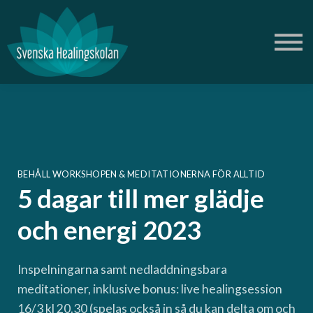
Om oss
Blogg
Podd
Logga in
Skapa gratis konto
Butik Ametist
BEHÅLL WORKSHOPEN & MEDITATIONERNA FÖR ALLTID
5 dagar till mer glädje
och energi 2023
Inspelningarna samt nedladdningsbara
meditationer, inklusive bonus: live healingsession
16/3 kl 20.30 (spelas också in så du kan delta om och