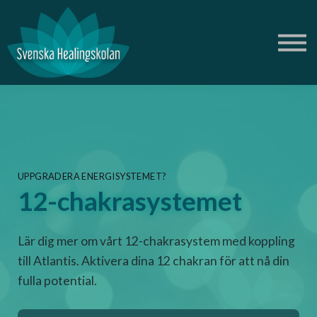
Om oss
Blogg
Podd
Logga in
Skapa gratis konto
Butik Ametist
UPPGRADERA ENERGISYSTEMET?
12-chakrasystemet
Lär dig mer om vårt 12-chakrasystem med koppling
till Atlantis. Aktivera dina 12 chakran för att nå din
fulla potential.