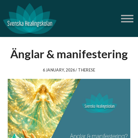
Om oss
Blogg
Podd
Logga in
Skapa gratis konto
Änglar & manifestering
Butik Ametist
6 JANUARY, 2026 / THERESE